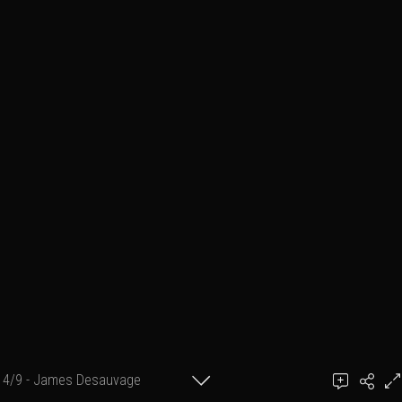
4/9 - James Desauvage
Ajouter un commentaire